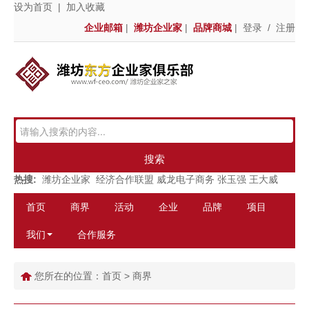
设为首页
|
加入收藏
企业邮箱
|
潍坊企业家
|
品牌商城
|
登录
/
注册
搜索
热搜:
潍坊企业家
经济合作联盟
威龙电子商务
张玉强
王大威
首页
商界
活动
企业
品牌
项目
我们
合作服务
您所在的位置：
首页
>
商界