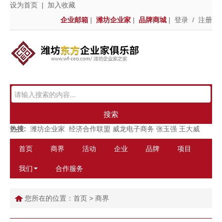
设为首页
|
加入收藏
企业邮箱
|
潍坊企业家
|
品牌商城
|
登录
/
注册
搜索
热搜:
潍坊企业家
经济合作联盟
威龙电子商务
张玉强
王大威
首页
商界
活动
企业
品牌
项目
我们
合作服务
您所在的位置：
首页
>
商界