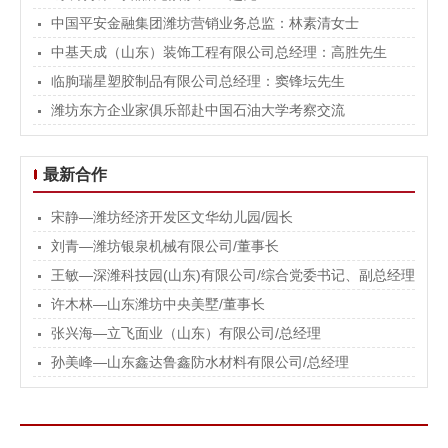
中国平安金融集团潍坊营销业务总监：林素清女士
中基天成（山东）装饰工程有限公司总经理：高胜先生
临朐瑞星塑胶制品有限公司总经理：窦锋坛先生
潍坊东方企业家俱乐部赴中国石油大学考察交流
最新合作
宋静—潍坊经济开发区文华幼儿园
/园长
刘青—潍坊银泉机械有限公司
/董事长
王敏—深潍科技园(山东)有限公司
/综合党委书记、副总经理
许木林—山东潍坊中央美墅
/董事长
张兴海—立飞面业（山东）有限公司
/总经理
孙美峰—山东鑫达鲁鑫防水材料有限公司
/总经理