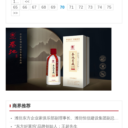
1...
<<
65
66
67
68
69
70
71
72
73
74
75
>>
商界推荐
潍坊东方企业家俱乐部副理事长、潍坊恒信建设集团副总裁：韩宝晶先生
“东方好莱坞”品牌创始人：王超先生