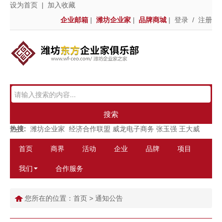
设为首页
|
加入收藏
企业邮箱
|
潍坊企业家
|
品牌商城
|
登录
/
注册
搜索
热搜:
潍坊企业家
经济合作联盟
威龙电子商务
张玉强
王大威
首页
商界
活动
企业
品牌
项目
我们
合作服务
您所在的位置：
首页
>
通知公告