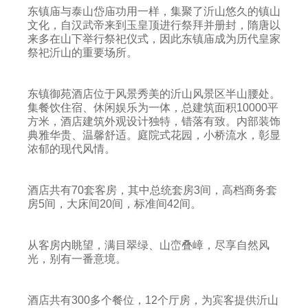
东镇庙与泰山岱庙功用一样，集聚了沂山悠久的镇山
文化，自汉武帝来到玉皇顶进行祭拜并册封，隋唐以
来多在山下举行祭祀仪式，因此东镇庙成为历代皇家
祭祀沂山的重要场所。
东镇御苑酒店位于风景秀美的沂山风景区半山腰处。
集餐饮住宿、休闲娱乐为一体，总建筑面积10000平
方米，酒店建筑外观设计独特，错落有致。内部装饰
典雅华贵、温馨舒适。庭院式花园，小桥流水，彰显
浓郁的现代风情。
酒店共有70套客房，其中总统套房3间，高档商务套
房5间，大床间20间，标准间42间。
从客房内眺望，满目翠绿、山峦叠嶂，尽享自然风
光，别有一番意境。
酒店共有300多个餐位，12个厅房，为宾客提供沂山