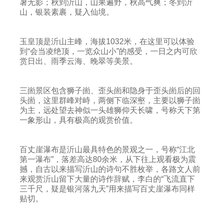
暑无影；秋到沂山，山果遍野，秋高气爽；冬到沂
山，银装素裹，疑入仙境。
玉皇顶是沂山主峰，海拔1032米，在这里可以体验
到“会当凌绝顶，一览众山小”的感受，一日之内可欣
赏日出、雨季云海、晚翠等美景。
三崮景区包含狮子崮、歪头崮和隐身于歪头崮后的回
头崮，这里群峰对峙，两侧下临深壑，主要以狮子崮
为主，远处望去神似一头雄狮仰天长啸，号称天下第
一象形山，具有极高的观赏价值。
百丈崖瀑布是沂山最具特色的景观之一，号称“江北
第一瀑布”，落差高达80余米，从下往上观看极为震
撼，自古以来描写沂山的诗句不胜枚举，各路文人前
来观赏沂山留下大量的诗作辞赋，李白的“飞流直下
三千尺，疑是银河落九天”用来描写百丈崖瀑布同样
贴切。