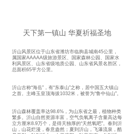
天下第一镇山 华夏祈福圣地
沂山风景区位于山东省潍坊市临朐县城南45公里，
属国家AAAAA级旅游景区、国家森林公园、国家水
利风景区、山东省级地质公园、山东省风景名胜区，
总面积65平方公里。
沂山古称“海岳”，有“东泰山”之称，居中国五大镇山
之首。主峰玉皇顶海拔1032米，被誉为“鲁中仙山”。
沂山森林覆盖率达98.6%，为山东省之最，植物种类
繁多。沂山自然资源丰富，空气负氧离子含量高达每
立方厘米8.9万个，是得天独厚的“天然氧吧”。春到沂
山，山花烂漫，春意盎然；夏到沂山，飞瀑流泉，酷