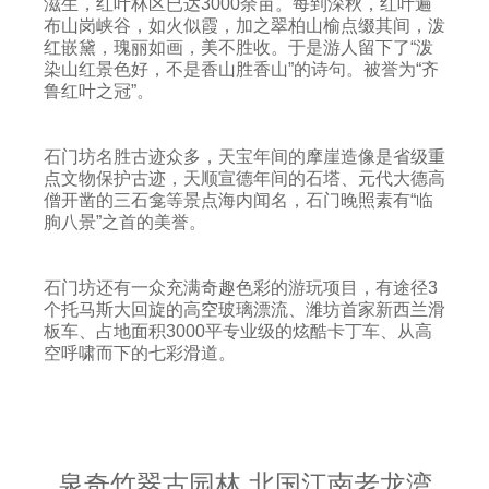
滋生，红叶林区已达3000余亩。每到深秋，红叶遍
布山岗峡谷，如火似霞，加之翠柏山榆点缀其间，泼
红嵌黛，瑰丽如画，美不胜收。于是游人留下了“泼
染山红景色好，不是香山胜香山”的诗句。被誉为“齐
鲁红叶之冠”。
石门坊名胜古迹众多，天宝年间的摩崖造像是省级重
点文物保护古迹，天顺宣德年间的石塔、元代大德高
僧开凿的三石龛等景点海内闻名，石门晚照素有“临
朐八景”之首的美誉。
石门坊还有一众充满奇趣色彩的游玩项目，有途径3
个托马斯大回旋的高空玻璃漂流、潍坊首家新西兰滑
板车、占地面积3000平专业级的炫酷卡丁车、从高
空呼啸而下的七彩滑道。
泉奇竹翠古园林 北国江南老龙湾