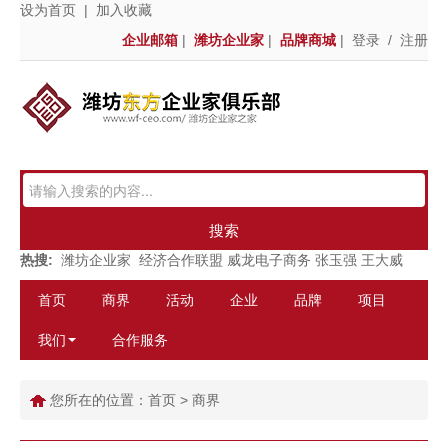
设为首页
|
加入收藏
企业邮箱
|
潍坊企业家
|
品牌商城
|
登录
/
注册
搜索
热搜:
潍坊企业家
经济合作联盟
威龙电子商务
张玉强
王大威
首页
商界
活动
企业
品牌
项目
我们
合作服务
您所在的位置：
首页
>
商界